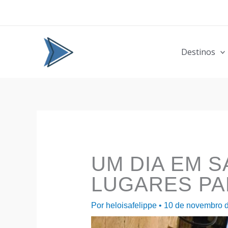
Ir
para
o
conteúdo
Destinos
UM DIA EM S
LUGARES P
Por
heloisafelippe
•
10 de novembro 