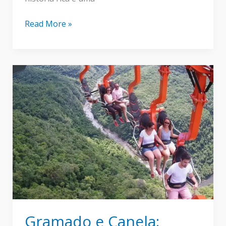
Um
Read More »
dia
em
Hallstatt
nos
Alpes
Austríacos
–
O
que
fazer
Gramado e Canela: