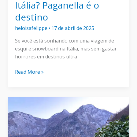
Itália? Paganella é o
destino
heloisafelippe
•
17 de abril de 2025
Se você está sonhando com uma viagem de
esqui e snowboard na Itália, mas sem gastar
horrores em destinos ultra
Esqui
Read More »
e
snowboard
na
Itália?
Paganella
é
o
destino