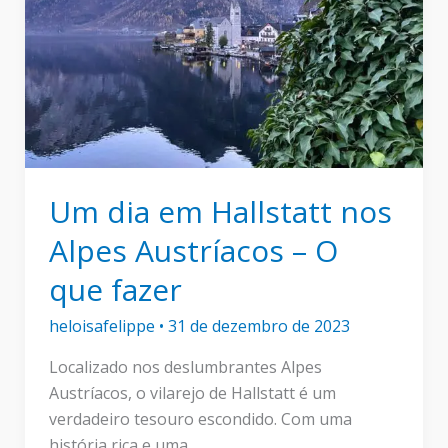
Um dia em Hallstatt nos
Alpes Austríacos – O
que fazer
heloisafelippe
•
31 de dezembro de 2023
Localizado nos deslumbrantes Alpes
Austríacos, o vilarejo de Hallstatt é um
verdadeiro tesouro escondido. Com uma
história rica e uma