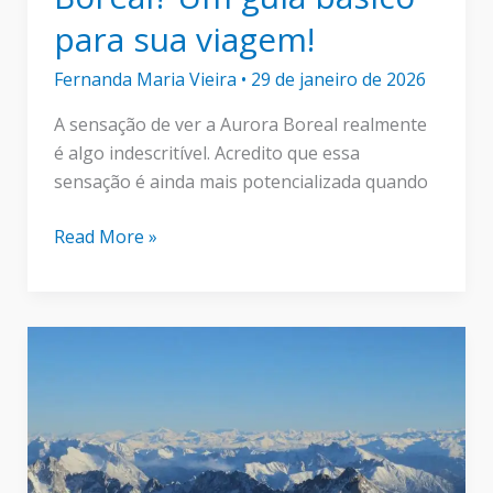
para sua viagem!
Fernanda Maria Vieira
•
29 de janeiro de 2026
A sensação de ver a Aurora Boreal realmente
é algo indescritível. Acredito que essa
sensação é ainda mais potencializada quando
Sonha
Read More »
em
ver
a
Aurora
Boreal?
Um
guia
básico