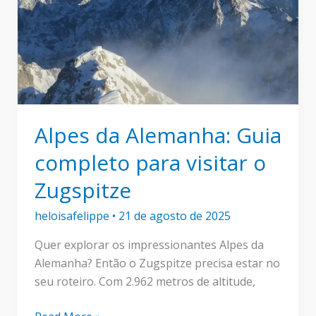
para
sua
viagem!
Alpes da Alemanha: Guia
completo para visitar o
Zugspitze
heloisafelippe
•
21 de agosto de 2025
Quer explorar os impressionantes Alpes da
Alemanha? Então o Zugspitze precisa estar no
seu roteiro. Com 2.962 metros de altitude,