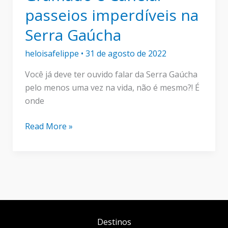
passeios imperdíveis na
Serra Gaúcha
heloisafelippe
•
31 de agosto de 2022
Você já deve ter ouvido falar da Serra Gaúcha
pelo menos uma vez na vida, não é mesmo?! É
onde
Gramado
Read More »
e
Canela:
passeios
imperdíveis
na
Serra
Gaúcha
Destinos