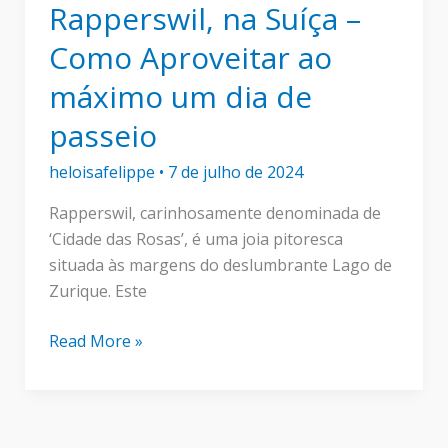
Rapperswil, na Suíça –
Como Aproveitar ao
máximo um dia de
passeio
heloisafelippe
•
7 de julho de 2024
Rapperswil, carinhosamente denominada de
‘Cidade das Rosas’, é uma joia pitoresca
situada às margens do deslumbrante Lago de
Zurique. Este
Rapperswil,
Read More »
na
Suíça
–
Como