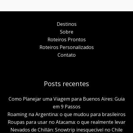
Aproveitar
ao
máximo
Destinos
um
Sobre
dia
Roteiros Prontos
de
Roteiros Personalizados
passeio
Contato
Posts recentes
Como Planejar uma Viagem para Buenos Aires: Guia
em 9 Passos
Roaming na Argentina: o que mudou para brasileiros
Roupas para usar no Atacama: o que realmente levar
Nevados de Chillán: Snowtrip inesquecível no Chile