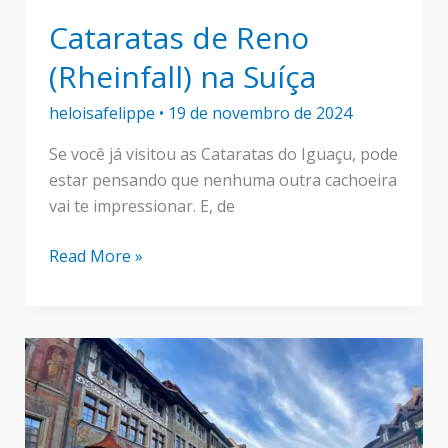
Cataratas de Reno
(Rheinfall) na Suíça
heloisafelippe
•
19 de novembro de 2024
Se você já visitou as Cataratas do Iguaçu, pode
estar pensando que nenhuma outra cachoeira
vai te impressionar. E, de
Cataratas
Read More »
de
Reno
(Rheinfall)
na
Suíça