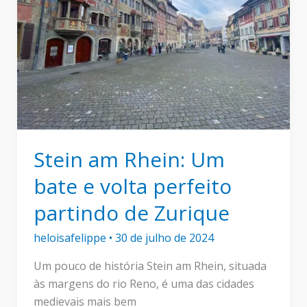
Stein am Rhein: Um
bate e volta perfeito
partindo de Zurique
heloisafelippe
•
30 de julho de 2024
Um pouco de história Stein am Rhein, situada
às margens do rio Reno, é uma das cidades
medievais mais bem