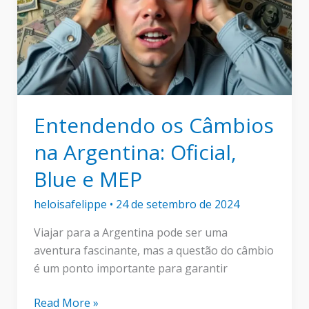
Entendendo os Câmbios
na Argentina: Oficial,
Blue e MEP
heloisafelippe
•
24 de setembro de 2024
Viajar para a Argentina pode ser uma
aventura fascinante, mas a questão do câmbio
é um ponto importante para garantir
Entendendo
Read More »