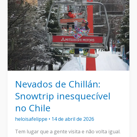
o
que
realmente
levar
Nevados de Chillán:
Snowtrip inesquecível
no Chile
heloisafelippe
•
14 de abril de 2026
Tem lugar que a gente visita e não volta igual.