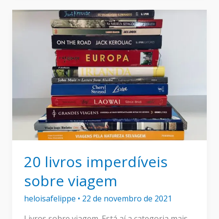
na
Europa:
Tudo
o
que
você
precisa
saber
20 livros imperdíveis
sobre viagem
heloisafelippe
•
22 de novembro de 2021
Livros sobre viagem. Está aí a categoria mais