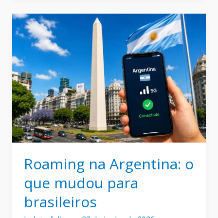
Viagem
para
Buenos
Aires:
Guia
em
9
Passos
Roaming na Argentina: o
que mudou para
brasileiros