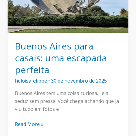
parte
da
viagem
Buenos Aires para
casais: uma escapada
perfeita
heloisafelippe
•
30 de novembro de 2025
Buenos Aires tem uma coisa curiosa… ela
seduz sem pressa. Você chega achando que já
viu tudo em fotos e
Buenos
Read More »
Aires