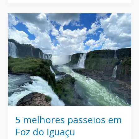
para
casais:
uma
escapada
perfeita
5 melhores passeios em
Foz do Iguaçu