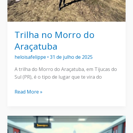
Trilha no Morro do
Araçatuba
heloisafelippe
•
31 de julho de 2025
A trilha do Morro do Araçatuba, em Tijucas do
Sul (PR), é o tipo de lugar que te vira do
Trilha
Read More »
no
Morro
do
Araçatuba