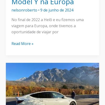
Model Y na Europa
nelsonroberto
•
9 de junho de 2024
No final de 2022 a Helô e eu fizemos uma
viagem para Europa, onde tivemos a
oportunidade de viajar por
Alugamos
Read More »
um
Tesla
Model
Y na
Europa