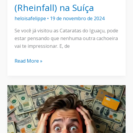
(Rheinfall) na Suíça
heloisafelippe
•
19 de novembro de 2024
Se você já visitou as Cataratas do Iguaçu, pode
estar pensando que nenhuma outra cachoeira
vai te impressionar. E, de
Cataratas
Read More »
de
Reno
(Rheinfall)
na
Suíça