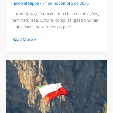
heloisafelippe
•
21 de novembro de 2025
Foz do Iguaçu é um destino cheio de atrações,
tem natureza, cultura, compras, gastronomia
e atividades para todos os perfis.
5
Read More »
melhores
passeios
em
Foz
do
Iguaçu