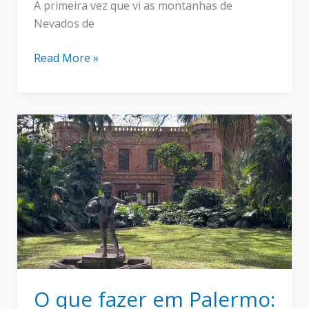
A primeira vez que vi as montanhas de
Nevados de
Nevados
Read More »
de
Chillán:
Snowtrip
inesquecível
no
Chile
O que fazer em Palermo: