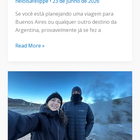
heloisafelippe
•
23 de junho de 2026
Se você está planejando uma viagem para
Buenos Aires ou qualquer outro destino da
Argentina, provavelmente já se fez a
Roaming
Read More »
na
Argentina:
o
que
mudou
para
brasileiros