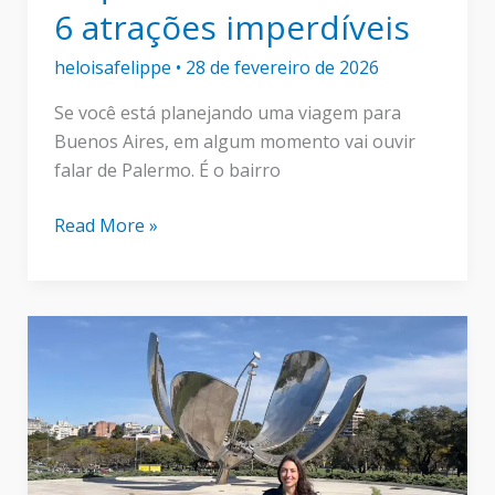
6 atrações imperdíveis
heloisafelippe
•
28 de fevereiro de 2026
Se você está planejando uma viagem para
Buenos Aires, em algum momento vai ouvir
falar de Palermo. É o bairro
O
Read More »
que
fazer
em
Palermo:
6
atrações
imperdíveis