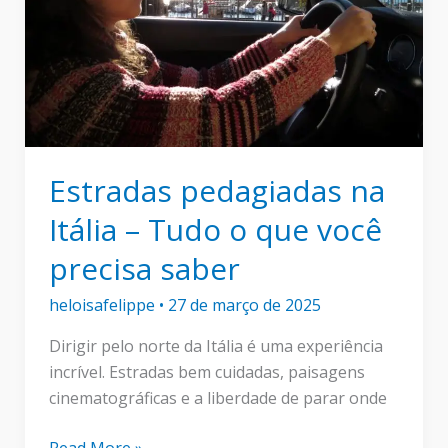
Estradas pedagiadas na
Itália – Tudo o que você
precisa saber
heloisafelippe
•
27 de março de 2025
Dirigir pelo norte da Itália é uma experiência
incrível. Estradas bem cuidadas, paisagens
cinematográficas e a liberdade de parar onde
Estradas