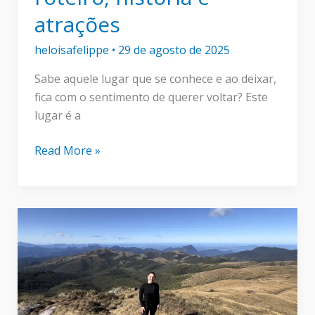
atrações
heloisafelippe
•
29 de agosto de 2025
Sabe aquele lugar que se conhece e ao deixar,
fica com o sentimento de querer voltar? Este
lugar é a
Nuremberg
Read More »
na
Alemanha:
Dicas
de
roteiro,
história
e
atrações