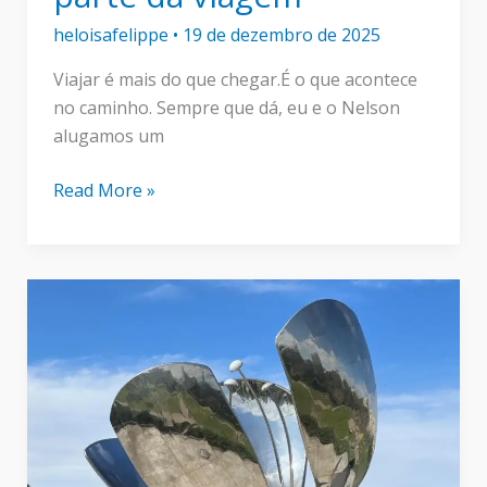
heloisafelippe
•
19 de dezembro de 2025
Viajar é mais do que chegar.É o que acontece
no caminho. Sempre que dá, eu e o Nelson
alugamos um
Viagem
Read More »
de
carro
pela
Europa:
como
uma
estrada
virou
a
melhor