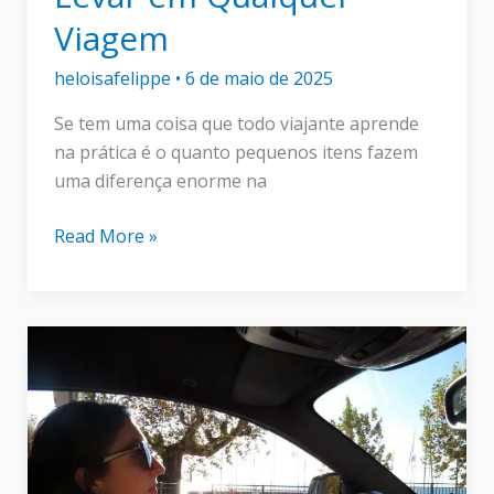
Viagem
heloisafelippe
•
6 de maio de 2025
Se tem uma coisa que todo viajante aprende
na prática é o quanto pequenos itens fazem
uma diferença enorme na
10
Read More »
Itens
Essenciais
para
Levar
em
Qualquer
Viagem