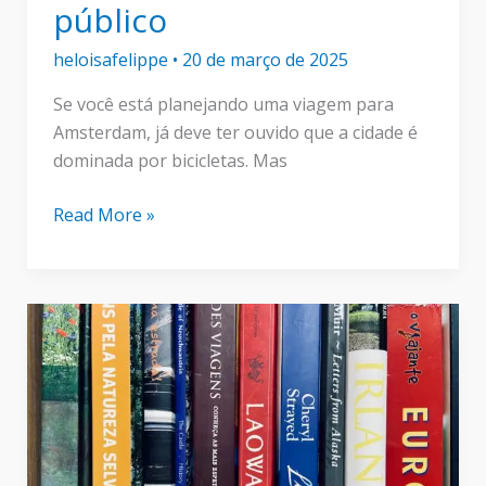
público
heloisafelippe
•
20 de março de 2025
Se você está planejando uma viagem para
Amsterdam, já deve ter ouvido que a cidade é
dominada por bicicletas. Mas
Como
Read More »
se
deslocar
em
Amsterdam:
guia
completo
do
transporte
público