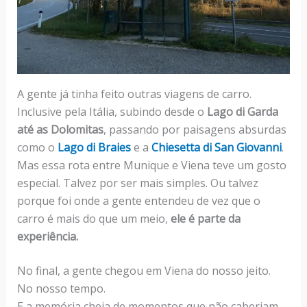
A gente já tinha feito outras viagens de carro.
Inclusive pela Itália, subindo desde o
Lago di Garda
até as Dolomitas
, passando por paisagens absurdas
como o
Lago di Braies
e a
Chiesetta di San Giovanni
.
Mas essa rota entre Munique e Viena teve um gosto
especial. Talvez por ser mais simples. Ou talvez
porque foi onde a gente entendeu de vez que o
carro é mais do que um meio,
ele é parte da
experiência.
No final, a gente chegou em Viena do nosso jeito.
No nosso tempo.
E a memória cheia de momentos que não caberiam