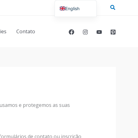
Pesquisar
English
Portuguese
ies
Contato
s, usamos e protegemos as suas
ormulários de contato ou inscrição