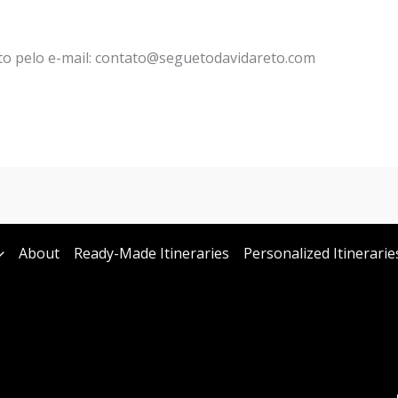
to pelo e-mail: contato@seguetodavidareto.com
About
Ready-Made Itineraries
Personalized Itinerarie